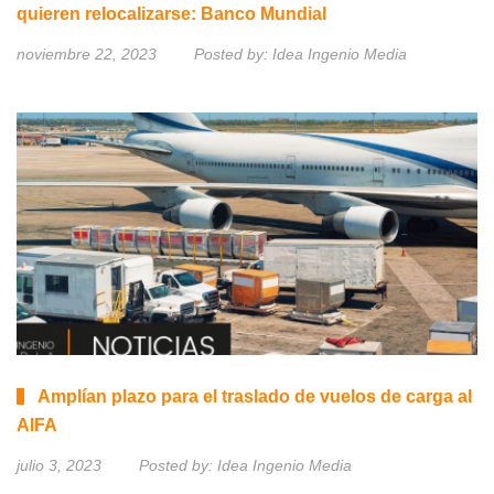
quieren relocalizarse: Banco Mundial
noviembre 22, 2023
Posted by:
Idea Ingenio Media
Amplían plazo para el traslado de vuelos de carga al
AIFA
julio 3, 2023
Posted by:
Idea Ingenio Media