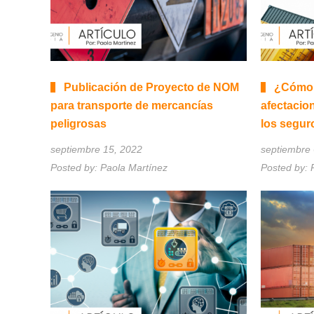
Publicación de Proyecto de NOM
¿Cómo c
para transporte de mercancías
afectacion
peligrosas
los segur
septiembre 15, 2022
septiembre 
Posted by:
Paola Martínez
Posted by: