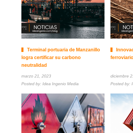
Terminal portuaria de Manzanillo
Innovac
logra certificar su carbono
ferroviari
neutralidad
marzo 21, 2023
diciembre 2
Posted by:
Idea Ingenio Media
Posted by: