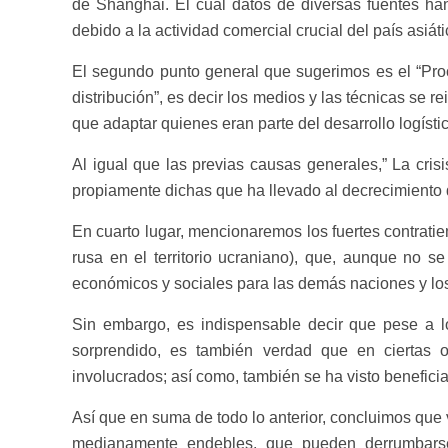
de Shanghái. El cual datos de diversas fuentes ha
debido a la actividad comercial crucial del país asiát
El segundo punto general que sugerimos es el “Pro
distribución”, es decir los medios y las técnicas se r
que adaptar quienes eran parte del desarrollo logísti
Al igual que las previas causas generales,” La cri
propiamente dichas que ha llevado al decrecimiento 
En cuarto lugar, mencionaremos los fuertes contrati
rusa en el territorio ucraniano), que, aunque no se 
económicos y sociales para las demás naciones y los
Sin embargo, es indispensable decir que pese a l
sorprendido, es también verdad que en ciertas oc
involucrados; así como, también se ha visto beneficia
Así que en suma de todo lo anterior, concluimos que
medianamente endebles, que pueden derrumbarse 