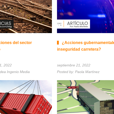
iones del sector
¿Acciones gubernamentale
o
inseguridad carretera?
1, 2022
septiembre 21, 2022
Idea Ingenio Media
Posted by:
Paola Martínez