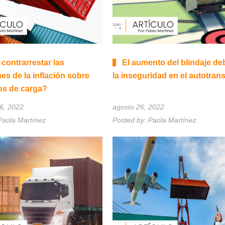
ontrarrestar las
El aumento del blindaje de
es de la inflación sobre
la inseguridad en el autotran
os de carga?
6, 2022
agosto 26, 2022
Paola Martínez
Posted by:
Paola Martínez