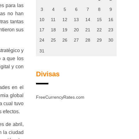
es para las
3
4
5
6
7
8
9
sas no han
10
11
12
13
14
15
16
tras tantas
ntieron sus
17
18
19
20
21
22
23
24
25
26
27
28
29
30
tratégico y
31
o a que los
gital y con
Divisas
ades en el
emia global
FreeCurrencyRates.com
a cual tuvo
 efectos.
s de abril,
n la ciudad