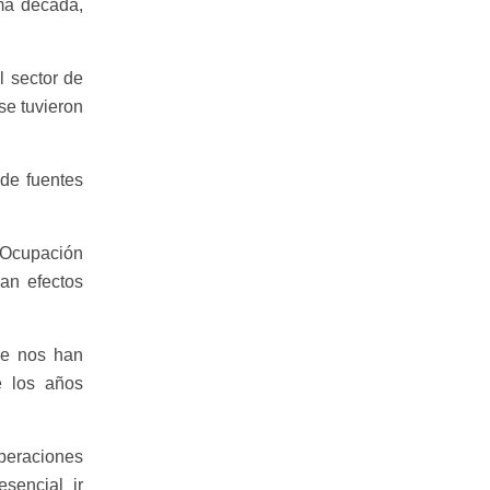
ima década,
 sector de
se tuvieron
 de fuentes
 (Ocupación
van efectos
ue nos han
e los años
operaciones
sencial ir