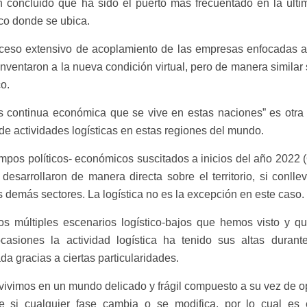
n concluido que ha sido el puerto más frecuentado en la últ
ico donde se ubica.
ceso extensivo de acoplamiento de las empresas enfocadas al
einventaron a la nueva condición virtual, pero de manera similar 
co.
sis continua económica que se vive en estas naciones” es otra
de actividades logísticas en estas regiones del mundo.
empos políticos- económicos suscitados a inicios del año 2022
desarrollaron de manera directa sobre el territorio, si conlle
 demás sectores. La logística no es la excepción en este caso.
os múltiples escenarios logístico-bajos que hemos visto y q
asiones la actividad logística ha tenido sus altas durant
da gracias a ciertas particularidades.
 vivimos en un mundo delicado y frágil compuesto a su vez de 
si cualquier fase cambia o se modifica, por lo cual es e