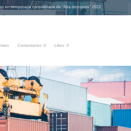
icas en temporada considerada de “Alta demanda” 2022
mero
Comentarios:
0
Likes:
0