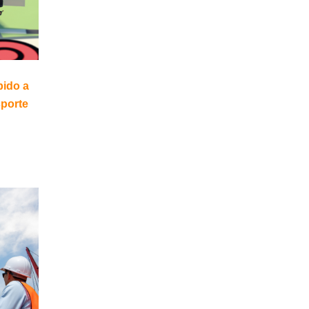
bido a
sporte