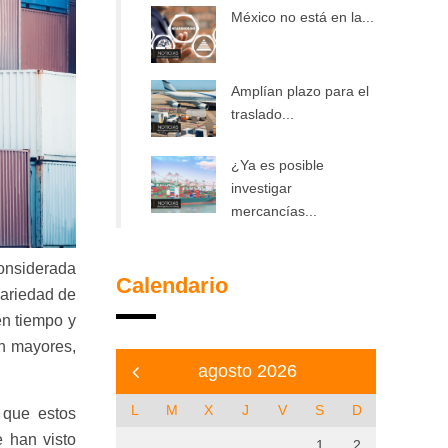
México no está en la...
Amplían plazo para el
traslado...
¿Ya es posible
investigar
mercancías...
considerada
Calendario
variedad de
en tiempo y
n mayores,
agosto 2026
L
M
X
J
V
S
D
 que estos
e han visto
1
2