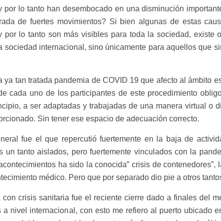
s y por lo tanto han desembocado en una disminución important
orada de fuertes movimientos? Si bien algunas de estas cau
 por lo tanto son más visibles para toda la sociedad, existe o
la sociedad internacional, sino únicamente para aquellos que si
a ya tan tratada pandemia de COVID 19 que afecto al ámbito es
o de cada uno de los participantes de este procedimiento oblig
ncipio, a ser adaptadas y trabajadas de una manera virtual o di
orcionado. Sin tener ese espacio de adecuación correcto.
ral fue el que repercutió fuertemente en la baja de activid
os un tanto aislados, pero fuertemente vinculados con la pand
ontecimientos ha sido la conocida” crisis de contenedores”, l
tecimiento médico. Pero que por separado dio pie a otros tantos
con crisis sanitaria fue el reciente cierre dado a finales del me
a nivel internacional, con esto me refiero al puerto ubicado e