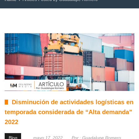
Disminución de actividades logísticas en
temporada considerada de “Alta demanda”
2022
Blog
mayo 17, 2022
Por :
Guadalupe Romero