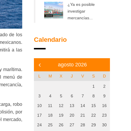
¿Ya es posible
investigar
mercancías...
cado de los
Calendario
 mexicanos.
itirá a las
agosto 2026
y marítima.
L
M
X
J
V
S
D
al menú de
 mercancía,
1
2
3
4
5
6
7
8
9
carga, robo
10
11
12
13
14
15
16
lisión, por
17
18
19
20
21
22
23
el mercado,
24
25
26
27
28
29
30