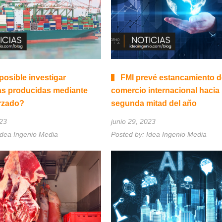
posible investigar
FMI prevé estancamiento d
s producidas mediante
comercio internacional hacia 
orzado?
segunda mitad del año
023
junio 29, 2023
Idea Ingenio Media
Posted by:
Idea Ingenio Media