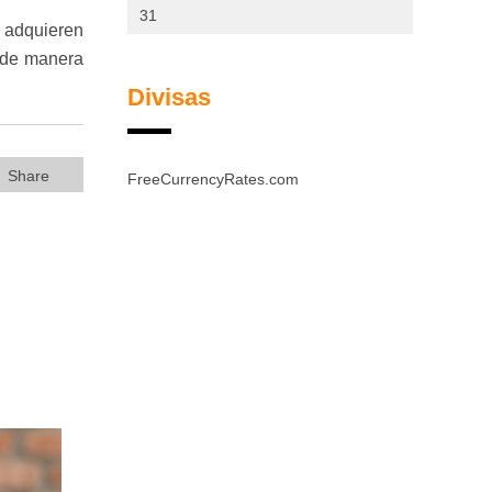
31
e adquieren
y de manera
Divisas
Share
FreeCurrencyRates.com