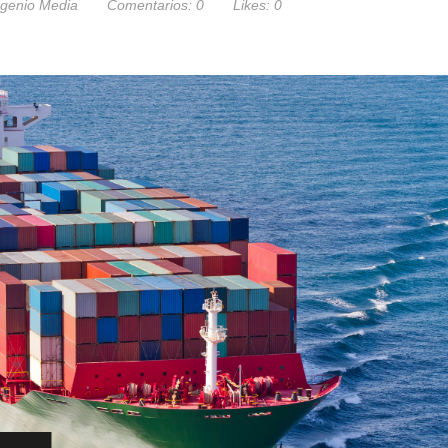
ngenio Media
Comentarios:
0
Likes:
0