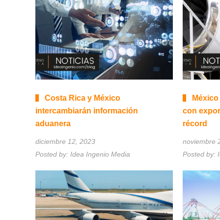
Costa Rica y México
México 
intercambiarán información
con expor
aduanera
récord
diciembre 12, 2023
noviembre 
Posted by:
Idea Ingenio Media
Posted by: