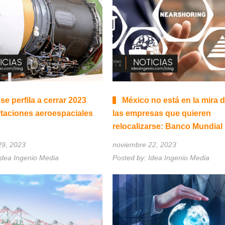
se perfila a cerrar 2023
México no está en la mira 
taciones aeroespaciales
las empresas que quieren
relocalizarse: Banco Mundial
29, 2023
noviembre 22, 2023
Idea Ingenio Media
Posted by:
Idea Ingenio Media