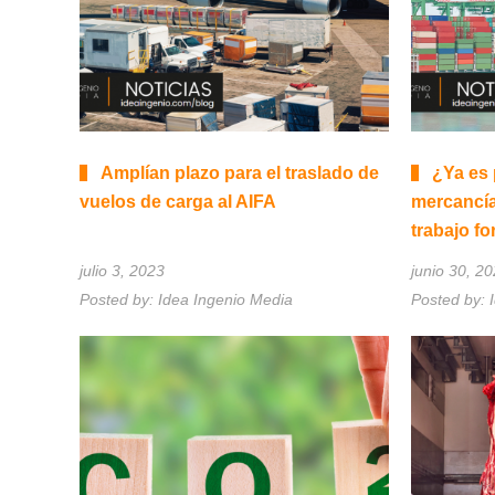
Amplían plazo para el traslado de
¿Ya es 
vuelos de carga al AIFA
mercancía
trabajo f
julio 3, 2023
junio 30, 2
Posted by:
Idea Ingenio Media
Posted by: