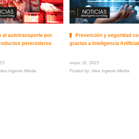
 al autotransporte por
Prevención y seguridad co
roductos perecederos
gracias a Inteligencia Artificia
023
mayo 16, 2023
Idea Ingenio Media
Posted by:
Idea Ingenio Media