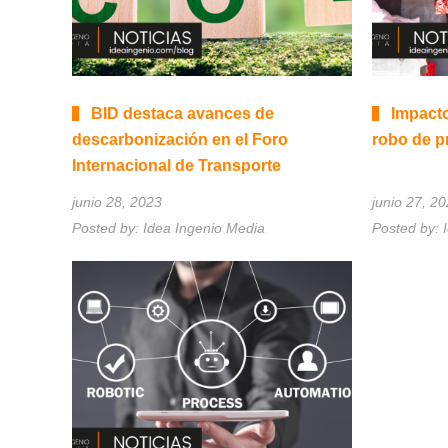
BID destaca avances de
Impacto
descarbonización en el Foro
robo de p
Internacional de Transporte
junio 28, 2023
junio 27, 2
Posted by:
Idea Ingenio Media
Posted by: