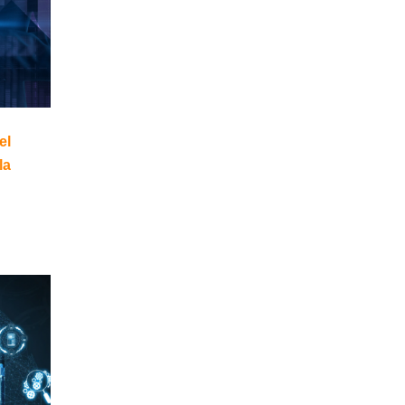
el
la