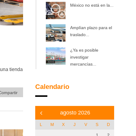
México no está en la...
Amplían plazo para el
traslado...
¿Ya es posible
investigar
mercancías...
 una tienda
Calendario
Compartir
agosto 2026
L
M
X
J
V
S
D
1
2