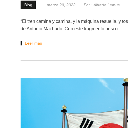
Blog
marzo 29, 2022
Por :
Alfredo Lemus
“El tren camina y camina, y la máquina resuella, y to
de Antonio Machado. Con este fragmento busco…
Leer más